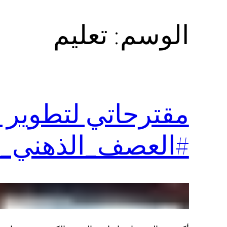
الوسم:
تعليم
مقترحاتي لتطوير ا
#العصف_الذهني_ال