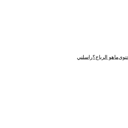
توى
ماهو الرباج؟
راسلني