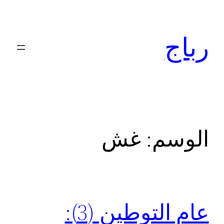
تخطى
إلى
رباج
المحتوى
الوسم:
غش
عام التوطين (3):