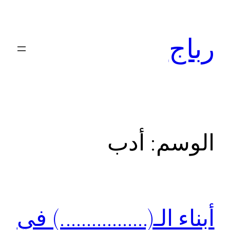
تخطى
إلى
رباج
المحتوى
الوسم:
أدب
أبناء الـ(……………..) في