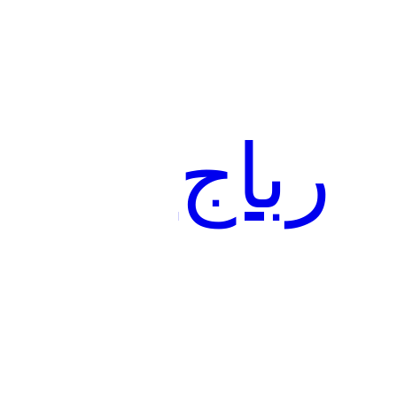
تخطى
إلى
المحتوى
رباج