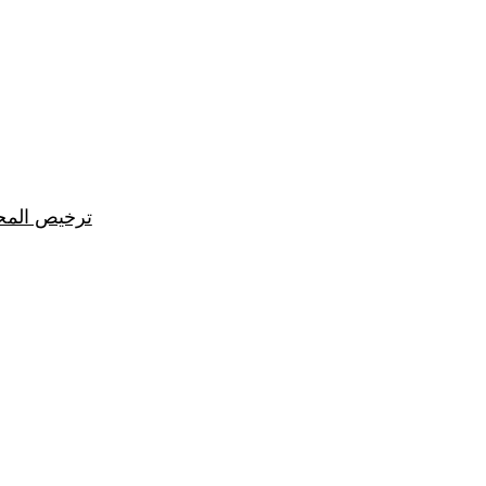
ترخيص المح