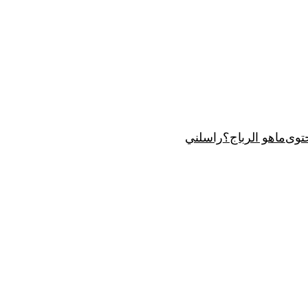
توى
ماهو الرباج؟
راسلني