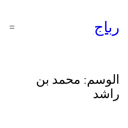
تخطى
إلى
رباج
المحتوى
الوسم:
محمد بن
راشد