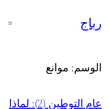
تخطى
إلى
رباج
المحتوى
الوسم:
موانع
عام التوطين (2): لماذا