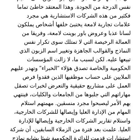
نفس الدرجة من الجودة. وهذا المعتقد خاطئ تماما
فكثير من هذه الشركات الاستشارية هي مجرد
علامات تجارية لامعة يختبئ خلفها أشخاص يملكون
لسانا عذبا وعروض باور بوينت لامعة، وفريقا من
العمالة الرخيصة التي لا تمتلك سوى تكرار نفس
النماذج والقوالب الجاهزة وتغيير اسم الزبون الذي
تبيعها عليه. لكن لسبب ما، لا زالت المؤسسات
الحكومية والخاصة تصدق هؤلاء “الخبراء” وتهدر عليهم
الملايين على حساب موظفيها الذين فقدوا فرص
العمل على مشاريع حقيقية والتعرض لخبرات تصقل
مهاراتهم التي جلبوها من الجامعات والكليات، فينتهي
بهم الأمر ليصبحوا مجرد منسقين. مهمتهم استلام
المهام من الإدارة العليا وإيصالها للشركات الخارجية،
واستلام تقارير الشركات الخارجية وإيصالها للإدارة
العليا. علمت بعد فترة من الزملاء السابقين، أن شركة
استشارات قدمت للدائرة الحكومية شيئا يشابه نماذج