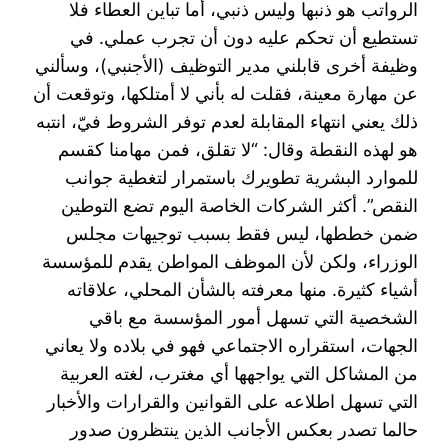
الرواتب هو ذنبها وليس ذنبي، أما تباين العطاء فلا
تستطيع أن تحكم عليه دون أن تجرب عملي. في
وظيفة أخرى قابلني مدير التوظيف (الأجنبي)، وسألني
عن مهارة معينة، فقلت له بأني لا أمتلكها، وتوقعت أن
ذلك يعني انتهاء المقابلة لعدم توفر الشروط فيّ، انتبه
هو لهذه النقطة وقال: “لا تقلق، فمن مهامنا كقسم
للموارد البشرية تطويرك باستمرار لتغطية جوانب
النقص”. أكثر الشركات الخاصة اليوم تضع التوطين
ضمن خططها، ليس فقط بسبب توجيهات مجلس
الوزراء، ولكن لأن الموظف المواطن يقدم للمؤسسة
أشياء كثيرة. منها معرفته بالشأن المحلي، علاقاته
الشخصية التي تسهل أمور المؤسسة مع باقي
الجهات، استقراره الاجتماعي فهو في بلاده ولا يعاني
من المشاكل التي يواجهها أي مغترب، لغته العربية
التي تسهل اطلاعه على القوانين والقرارات والأخبار
حالما تصدر بعكس الأجانب الذين ينتظرون صدور