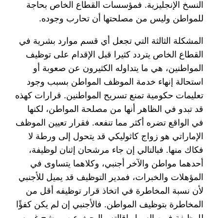
النسخ الإنجليزية. فمؤسسات القطاع الخاص بحاجة
للمواطن وليس من مصلحتها أن تحارب وجوده.
المشكلة الثالثة التي تجعل أي قسم موارد بشرية في
القطاع الخاص يتردد كثيرا قبل الإقدام على توظيف
المواطنين، هي ما يتداوله الكثيرون عن صعوبة أو
استحالة إنهاء خدمة الموظف المواطن بسبب وجود
تعليمات حكومية تمنع تسريح المواطنين. قرارات كهذه
قد تبدو في الظاهر أنها من مصلحة المواطن، لكنها
في الواقع تضره أكثر مما تنفعه. فقرار تعيين الموظف
الإماراتي هو زواج كاثوليكي قد يتحول إلى ورطة لا
فكاك منها. فبالتالي إن جاء مرشحان إثنان لوظيفة،
أحدهما مواطن والآخر أجنبي، وكلاهما يتساوى في
المؤهلات والخبرات، فمدير التوظيف قد يميل للأجنبي
لأن نسبة المخاطرة في اتخاذ قرار توظيفه أقل من
المخاطرة بتوظيف المواطن. فالأجنبي إن لم يكن كفؤًا
للوظيفة فمن السهل إقالته والبحث عن مرشح غيره،