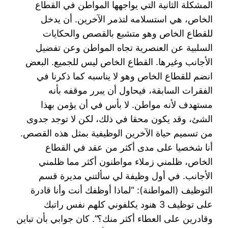
المشكلة الثانية التي يواجهها المواطن في القطاع
الخاص، هي استسلامه لتذمر الآخرين. أن يدخل
للقطاع الخاص وهو متشبع بالقصص والحكايات
السلبية عن العنصرية تجاه المواطن وعن تفضيل
الأجانب وغيرها. القطاع الخاص ليس للجميع. البعض
انضم للقطاع الخاص وهو لا يناسبه كما ذكرنا في
الفقرات السابقة، فيحاول أن يبرر موقفه بأنه
مستهدف لأنه مواطن. لا بأس في أن يؤمن بهذا
الشئ، وقد يكون محقا في ذلك، لكن لا توجد جدوى
من تسميم حياة الآخرين الوظيفية بمثل هذه القصص.
أنا شخصيا على مدى أكثر من عقد في القطاع
الخاص، ظلمني زملاء مواطنون أكثر مما ظلمني
الأجانب. في أول وظيفة لي سألتني مديرة قسم
التوظيف (المواطنة): “لماذا أوظفك أنت وأنا قادرة
على توظيف 3 هنود يكلفوني كلهم نفس راتبك
وقادرين على العطاء أكثر منك؟”. كان جوابي بأن تباين