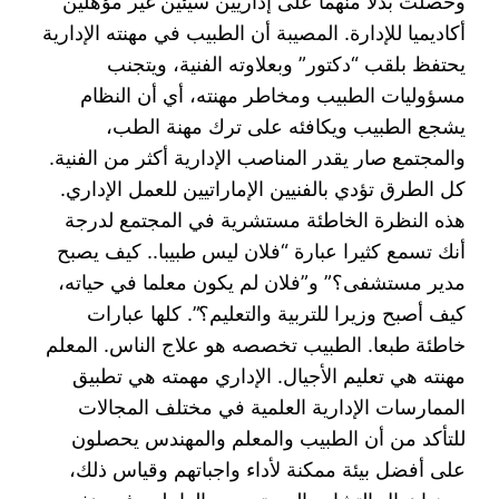
وحصلت بدلا منهما على إداريين سيئين غير مؤهلين
أكاديميا للإدارة. المصيبة أن الطبيب في مهنته الإدارية
يحتفظ بلقب “دكتور” وبعلاوته الفنية، ويتجنب
مسؤوليات الطبيب ومخاطر مهنته، أي أن النظام
يشجع الطبيب ويكافئه على ترك مهنة الطب،
والمجتمع صار يقدر المناصب الإدارية أكثر من الفنية.
كل الطرق تؤدي بالفنيين الإماراتيين للعمل الإداري.
هذه النظرة الخاطئة مستشرية في المجتمع لدرجة
أنك تسمع كثيرا عبارة “فلان ليس طبيبا.. كيف يصبح
مدير مستشفى؟” و”فلان لم يكون معلما في حياته،
كيف أصبح وزيرا للتربية والتعليم؟”. كلها عبارات
خاطئة طبعا. الطبيب تخصصه هو علاج الناس. المعلم
مهنته هي تعليم الأجيال. الإداري مهمته هي تطبيق
الممارسات الإدارية العلمية في مختلف المجالات
للتأكد من أن الطبيب والمعلم والمهندس يحصلون
على أفضل بيئة ممكنة لأداء واجباتهم وقياس ذلك،