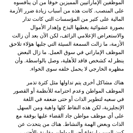
الموظفين الإماراتيين المميزين خوفا من أن ينافسوه
على المنصب. كانت هذه من أسباب زيادة ضرر الأزمة
المالية على كثير من المؤسسات التي كانت تدار
بصورة عشوائية يغطيها البذخ وإهدار الأموال
والاستعراض الإعلامي الزائف، لكن الآن بعد أن زالت
الأزمة، ما زالت السمعة السيئة التي جلبها هؤلاء تلاحق
الموظف الإماراتي في سوق العمل. ما زال البعض
ينظر له كشخص فاقد للأهلية، وصل بالواسطة. وأن
مظهره الخارجي لا يحمل خلفه سوى الخواء.
هناك مشاكل أخرى يتم تداولها مثل كثرة تذمر
الموظف المواطن وعدم احترامه للأنظمة أو القصور
في سعيه لتطوير الذات أو حتى ضعفه في اللغة
الإنجليزية، لكن هذه النقاط كلها واهية ومن السهل
على أي موظف مواطن جاد القضاء عليها بوقفة مع
الذات وبعض الهمة والنشاط. هناك من يتحدث عن
كون السبب ارتفاع أجر المواطن مقارنة بالأجنبي،