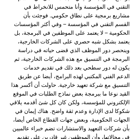
التقني في المؤسسة وأنا متحمس للانخراط في
مشاريع برمجية على نطاق حكومي. فوجئت بأن
القسم التقني في المؤسسة – وفي أكثر المؤسسات
الحكومية – لا يعتمد على الموظفين في البرمجة، بل
يعتمد بشكل شبه حصري على الشركات الخارجية،
وينحصر دور الموظف الذي قضى حياته في دراسة
البرمجة في التنسيق مع هذه الشركات الخارجية، ثم
يكون له دور سطحي بعد ذلك في تقديم خدمات
الدعم الفني المكتبي لهذه البرامج، أيضا عن طريق
التنسيق مع شركة تعهيد خارجية. حاولت أن أكسر هذا
القيد نوعا ما ببرمجة بعض نماذج الطلبات في الموقع
الإلكتروني للمؤسسة، ولكن كان كل شئ أقدمه يلاقي
شكوكا لدى الإدارة وعدم ثقة واضح. هناك إيمان في
الجهات الحكومية، وبعض جهات القطاع الخاص أيضا،
بأن شركات التعهيد والاستشارات تضم خبراء عالميين
في مجالاتها، وأن الموظفين غير قادرين على تقديم