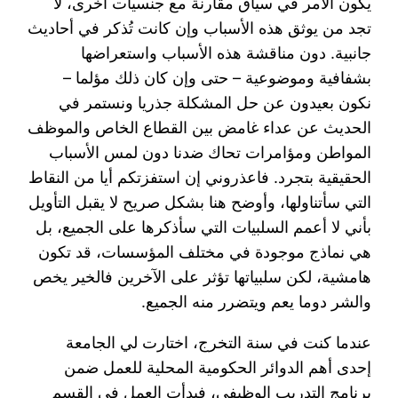
يكون الأمر في سياق مقارنة مع جنسيات أخرى، لا
تجد من يوثق هذه الأسباب وإن كانت تُذكر في أحاديث
جانبية. دون مناقشة هذه الأسباب واستعراضها
بشفافية وموضوعية – حتى وإن كان ذلك مؤلما –
نكون بعيدون عن حل المشكلة جذريا ونستمر في
الحديث عن عداء غامض بين القطاع الخاص والموظف
المواطن ومؤامرات تحاك ضدنا دون لمس الأسباب
الحقيقية بتجرد. فاعذروني إن استفزتكم أيا من النقاط
التي سأتناولها، وأوضح هنا بشكل صريح لا يقبل التأويل
بأني لا أعمم السلبيات التي سأذكرها على الجميع، بل
هي نماذج موجودة في مختلف المؤسسات، قد تكون
هامشية، لكن سلبياتها تؤثر على الآخرين فالخير يخص
والشر دوما يعم ويتضرر منه الجميع.
عندما كنت في سنة التخرج، اختارت لي الجامعة
إحدى أهم الدوائر الحكومية المحلية للعمل ضمن
برنامج التدريب الوظيفي، فبدأت العمل في القسم