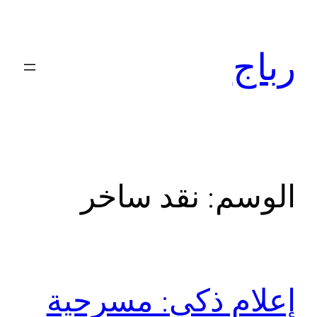
تخطى
إلى
رباج
المحتوى
الوسم:
نقد ساخر
إعلام ذكي: مسرحية