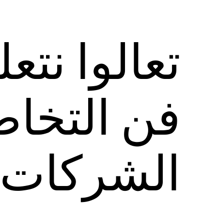
تعالوا نتع
فن التخا
الشركات ا