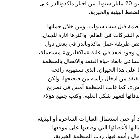
المؤسسة العملاقة، التي يقصدها 50 مليون شخص في اليوم في جميع انحاء العالم ودخلها السنوي قدر بأكثر من 20 مليار سنويا، من اجبار ماكدونالدز على
ضغط البيئية والخيرية.
المنظمة قبل ست سنوات. ومن خلال حملتها
 الشركات في العالم، واكثرها اثارة للجدل.
 يخص طريقة عمل ماكدونالدز في بعض دول
القضية عام 2001 عندما لاحظ ساعي بريد بريطاني وجود قنفذ في علبة «ماكفليري» مستعملة،
اعي بانقاذ حياة القنفذ والاتصال بالمنظمة
 على هذا الحيوان، الذي تستهويه رائحة
القنفذ من ادخال رأسه من فتحتحها، ولكن
عطش»، كما قالت المنظمة أمس في تصريح
قائها لتغيير شكل العلبة. وكتب جميع هؤلاء
د أو حتى استعمال العبارات الساخرة أو البذيئة
تها لأعضائها التي وضعتها على موقعها
خال رأسه فيها، ردت المنظمة الخيرية،