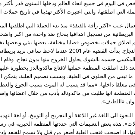
التي اطلقتها، والتي اعتبرت الأكثر تهذيبا في تاريخ حملات ال
مال علب «اكثر رأفة بالقنفذ» منذ بدء الحملة التي اطلقتها 
 البريطانية من تسجيل اهدافها بنجاح ضد واحدة من اكبر واضخم
الم اطلاق حملات بخصوص قضايا مختلفة، بعضها بيئي وبعضها
العالم الثالث، الا ان هذه المنظمات لم يحالفها النجاح. بدأت 
ف المكسي جسمه بالشوك يحاول الخروج منها بدون نجاح. وقام الس
بعد ذلك اطلقت المنظمة حملتها لاقناع ماكدونالدز بخطورة علبها
 ما تبقى من الحلوى في العلبة. وبسبب تصميم العلبة، يتمكن 
قى معلقا داخلها، «مما قد يسبب له الموت بسبب الجوع وال
ت المنظمة انها طلبت من ماكدونالد بأدب من خلال اعضائها واصد
حيوان «اللطيف».
ء الى اللغة غير اللائقة أو التجريح أو التوبيخ، أو لغة التهدي
». هذه بعض التعليمات التي حددتها المنظمة الخيرية في رسال
بتها، اذ اصبحت فتحت العلبة أصغر من قبل ولا تسمح للقنفذ بإد