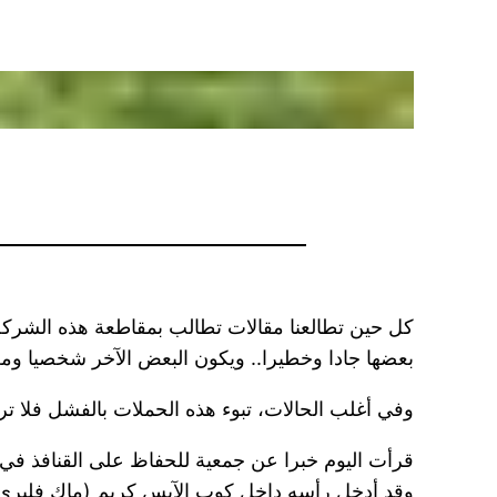
كل حين تطالعنا مقالات تطالب بمقاطعة هذه الشركة 
بعضها جادا وخطيرا.. ويكون البعض الآخر شخصيا وم
وفي أغلب الحالات، تبوء هذه الحملات بالفشل فلا تر
قرأت اليوم خبرا عن جمعية للحفاظ على القنافذ في ب
وقد أدخل رأسه داخل كوب الآيس كريم (ماك فليري) ا