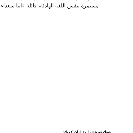
مستمرة بنفس اللغة الهادئة، قائلة «اننا سعداء
فضلا، قم بنشر المقال إن أعجبك: