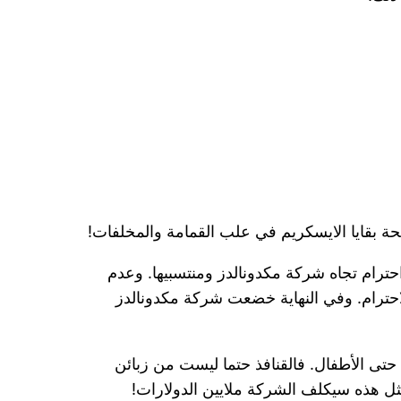
ة بقايا الايسكريم في علب القمامة والمخلفات!
رام تجاه شركة مكدونالدز ومنتسبيها. وعدم
الاحترام. وفي النهاية خضعت شركة مكدونالدز
ة نظرها ((التي لا تقنع حتى الأطفال. فالقنافذ حتما ليست من زبائن
ل هذه سيكلف الشركة ملايين الدولارات!