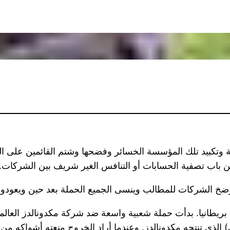
وتكبيد تلك المؤسسة الخسائر وفضحها وشتم القائمين على الجه
ن باب تصفية الحسابات أو التنافس الغير شريف بين الشركات.
ضخ الشركات للمطالب وينسى الجميع الحملة بعد حين ويعودون لح
ريطانيا. بدأت حملة شعبية واسعة ضد شركة مكدونالدز العالمية.
لذي تنتجه مكدونالدز. وعندما أراد الخروج منعته أشواكه من 