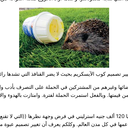
ر تصميم كوب الآيسكريم بحيث لا يضر القنافذ التي تشدها رائح
ائها وغيرهم من المشتركين في الحملة على التصرف بأدب واحت
من قيمتها. وبالفعل استمرت الحملة لفترة. وامتازت بالهدوء و
استغربت كثيرا من نجاح جمعية خيرية يبلغ رأس مالها 120 ألف جنيه استرليني في فرض وجه
ها في كل مدن العالم. وكلكم يعرف أن تغيير تصميم عبوة مث