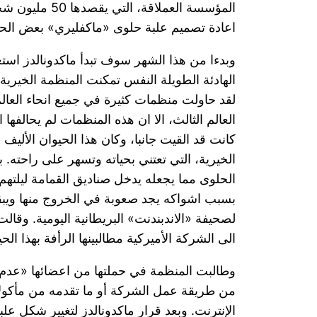
اعادة تصميم علبة حلوى «ماكفليري» بعض الحملة 
وبدءا من هذا الشهر سوف تبدأ ماكدونالدز استع
الهادئة الطويلة النفس تمكنت المنظمة الخيرية
لقد حاولت منظمات كثيرة في جميع انحاء الع
كانت قد القيت جانبا، وكان هذا الحيوان الألي
الخيرية، التي تعتني بحياته وتسهر على راحته. 
الحلوى مما يجعله يدخل صناديق القمامة ليلتهم
بسبب اشواكه يجد صعوبة في الخروج منها ويب
لصحيفة «الاندبندنت» البريطانية اليومية. وقال
الى الشركة الأميركية مطالبينها الرأفة بهذا ال
وطالبت المنظمة في حملتها من اعضائها «عدم اللجو
من طريقة عمل الشركة أو ما تقدمه من مأكولات
الإنترنت. وبعد قرار ماكدونالدز لتغيير شكل عل