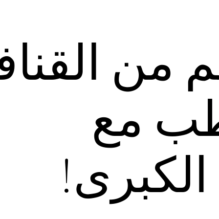
لم من القناف
طب مع
لكبرى!