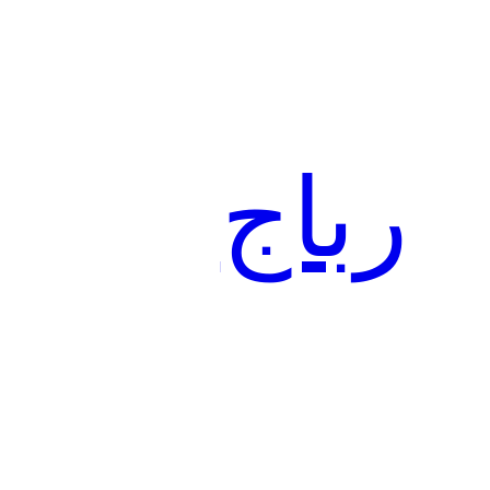
تخطى
إلى
المحتوى
رباج