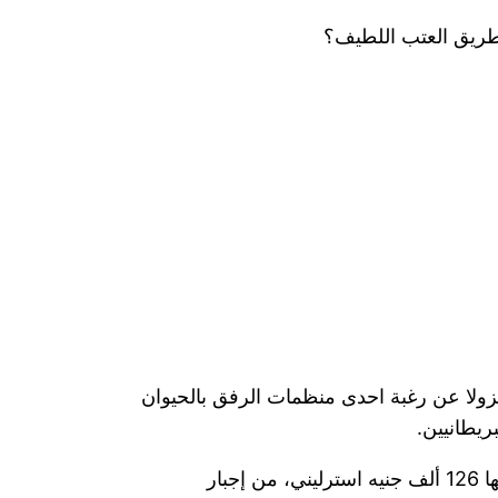
 طريق العتب اللطيف؟
نزولا عن رغبة احدى منظمات الرفق بالحيوان
ريطانيين.
اذ استطاعت «المنظمة البريطانية من أجل الحفاظ على حياة القنفذ»، والتي ينتسب إليها 12 ألف عضو، ويدخلها 126 ألف جنيه استرليني، من إجبار