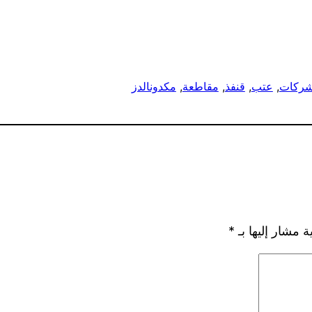
ركات
, 
عتب
, 
قنفذ
, 
مقاطعة
, 
مكدونالدز
ة مشار إليها بـ
*