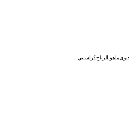
توى
ماهو الرباج؟
راسلني